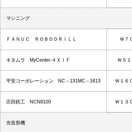
マシニング
ＦＡＮＵＣ ＲＯＢＯＤＲＩＬＬ
Ｗ７
キタムラ MyCenter-４ＸＩＦ
Ｗ５１
平安コーポレーション NC－131MC－1613
Ｗ１６
庄田鉄工 NCN8100
Ｗ１３
光造形機