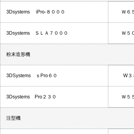
3Dsystems iPro-８０００
Ｗ６
3Dsystems ＳＬＡ７０００
Ｗ５
粉末造形機
3DSystems ｓPro６０
W３
3Dsystems Pro２３０
Ｗ５
注型機