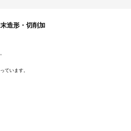
末造形・切削加
。
っています。
。