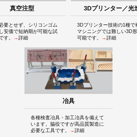
真空注型
3Dプリンター／光
必要とせず、シリコンゴム
3Dプリンター技術の1種で
し安価で短納期が可能な試
マシニングでは難しい3D
です。
→
詳細
可能です。
→
詳細
冶具
各種検査冶具・加工冶具を備えて
います。脇役ですが高品質製造に
必要な工具です。
→
詳細