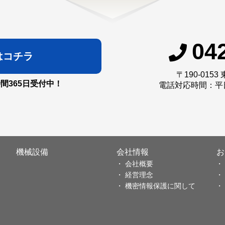
04
はコチラ
〒190-015
時間365日受付中！
電話対応時間：平日
機械設備
会社情報
お
会社概要
経営理念
機密情報保護に関して